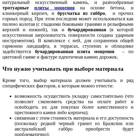
натуральный искусственный камень, и разнообразные
тротуарные
плиты мощения
на основе бетона, и
клинкерный кирпич, и
брусчатка из габбро
, и прочих
горных пород. При этом последняя может использоваться как
пилено колотая (с гладкими боковыми гранями и рельефными
верхней и нижней), так и
бучардированная
(в которой
искусственная шероховатость поверхности создана ударным
инструментом). В комплексе с ней, для сохранения общей
гармонии ландшафта, в террасах, ступенях и облицовке
задействуется
бучардированная
плита мощения
– по
цветовой гамме и фактуре идентичная камню дорожек.
Что нужно учитывать при выборе материала
Кроме того, выбор материала должен учитывать и ряд
специфических факторов, к которым можно отнести:
возможность осуществить укладку самостоятельно (что
позволит сэкономить средства на оплате работ и
освободить их для покупки более качественного и
престижного камня либо кирпича);
связанная с этим стоимость материала и его доступность
(поскольку редкий черный гранит из Бразилии или
австралийский габбро приобрести будет
проблематично);