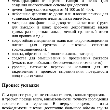
мелкофракционный
щебень габбро
и песок (для
создания многослойной основы для дорожки);
цемент (допускаются марки от М-100 до М-400);
небольшие деревянные доски или плоские плитки для
установки бордюров и/или заливки опалубки;
материал для финишной декоративной засыпки (грунт
для высадки в швах дорожки декоративных видов
травы, разноцветная галька, мелкий гранитный отсев
или крошка и т.д.);
водостойкая специальная ткань или гидроизоляционная
пленка (для грунтов с высокой степенью
водонасыщенности);
лопата, обрезиненный молоток-киянка, затирка;
средства для замешивания и просеивания раствора
(емкость или небольшая бетономешалка и сетка-сито);
уровень, натяжные веревки и колышки для их
закрепления в процессе выравнивания поверхности
«под горизонталь».
Процесс укладки
Сам процесс укладки не столько сложен, сколько трудоемок –
и требует, прежде всего, внимательности, точного соблюдения
технологии и терпения. В первую очередь – из-за
необходимости выемки достаточно большого объема грунта