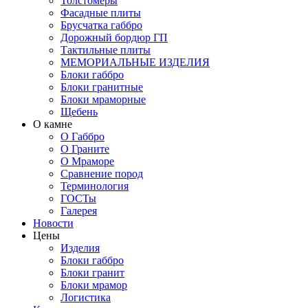
Толстомеры
Фасадные плиты
Брусчатка габбро
Дорожный бордюр ГП
Тактильные плиты
МЕМОРИАЛЬНЫЕ ИЗДЕЛИЯ
Блоки габбро
Блоки гранитные
Блоки мраморные
Щебень
О камне
О Габбро
О Граните
О Мраморе
Сравнение пород
Терминология
ГОСТы
Галерея
Новости
Цены
Изделия
Блоки габбро
Блоки гранит
Блоки мрамор
Логистика