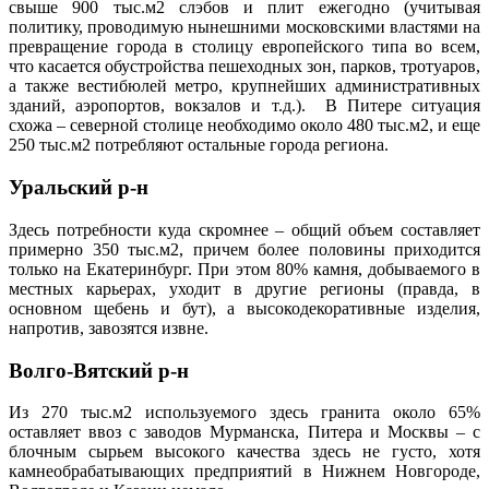
свыше 900 тыс.м2 слэбов и плит ежегодно (учитывая
политику, проводимую нынешними московскими властями на
превращение города в столицу европейского типа во всем,
что касается обустройства пешеходных зон, парков, тротуаров,
а также вестибюлей метро, крупнейших административных
зданий, аэропортов, вокзалов и т.д.). В Питере ситуация
схожа – северной столице необходимо около 480 тыс.м2, и еще
250 тыс.м2 потребляют остальные города региона.
Уральский р-н
Здесь потребности куда скромнее – общий объем составляет
примерно 350 тыс.м2, причем более половины приходится
только на Екатеринбург. При этом 80% камня, добываемого в
местных карьерах, уходит в другие регионы (правда, в
основном щебень и бут), а высокодекоративные изделия,
напротив, завозятся извне.
Волго-Вятский р-н
Из 270 тыс.м2 используемого здесь гранита около 65%
оставляет ввоз с заводов Мурманска, Питера и Москвы – с
блочным сырьем высокого качества здесь не густо, хотя
камнеобрабатывающих предприятий в Нижнем Новгороде,