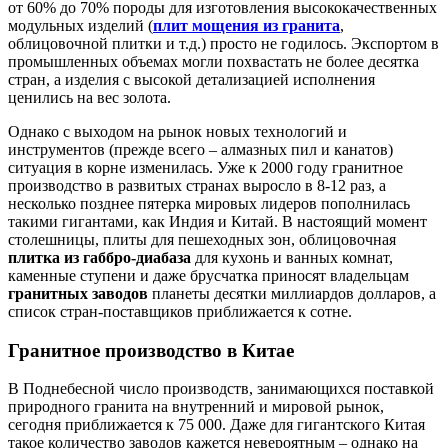
от 60% до 70% породы для изготовления высококачественных
модульных изделий (
плит мощения из гранита
,
облицовочной плитки и т.д.) просто не годилось. Экспортом в
промышленных объемах могли похвастать не более десятка
стран, а изделия с высокой детализацией исполнения
ценились на вес золота.
Однако с выходом на рынок новых технологий и
инструментов (прежде всего – алмазных пил и канатов)
ситуация в корне изменилась. Уже к 2000 году гранитное
производство в развитых странах выросло в 8-12 раз, а
несколько позднее пятерка мировых лидеров пополнилась
такими гигантами, как Индия и Китай. В настоящий момент
столешницы, плиты для пешеходных зон, облицовочная
плитка из габбро-диабаза
для кухонь и ванных комнат,
каменные ступени и даже брусчатка приносят владельцам
гранитных заводов
планеты десятки миллиардов долларов, а
список стран-поставщиков приближается к сотне.
Гранитное производство в Китае
В Поднебесной число производств, занимающихся поставкой
природного гранита на внутренний и мировой рынок,
сегодня приближается к 75 000. Даже для гигантского Китая
такое количество заводов кажется невероятным – однако на