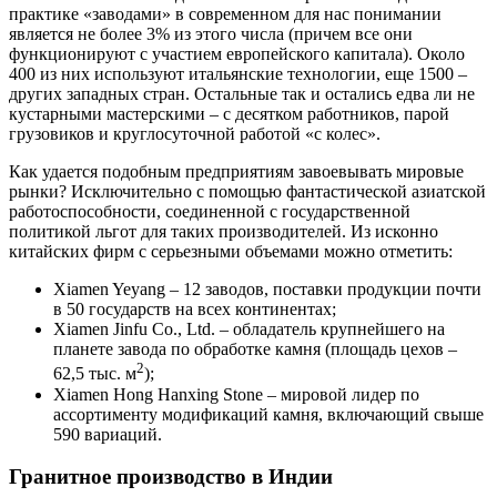
практике «заводами» в современном для нас понимании
является не более 3% из этого числа (причем все они
функционируют с участием европейского капитала). Около
400 из них используют итальянские технологии, еще 1500 –
других западных стран. Остальные так и остались едва ли не
кустарными мастерскими – с десятком работников, парой
грузовиков и круглосуточной работой «с колес».
Как удается подобным предприятиям завоевывать мировые
рынки? Исключительно с помощью фантастической азиатской
работоспособности, соединенной с государственной
политикой льгот для таких производителей. Из исконно
китайских фирм с серьезными объемами можно отметить:
Xiamen Yeyang – 12 заводов, поставки продукции почти
в 50 государств на всех континентах;
Xiamen Jinfu Co., Ltd. – обладатель крупнейшего на
планете завода по обработке камня (площадь цехов –
2
62,5 тыс. м
);
Xiamen Hong Hanxing Stone – мировой лидер по
ассортименту модификаций камня, включающий свыше
590 вариаций.
Гранитное производство в Индии