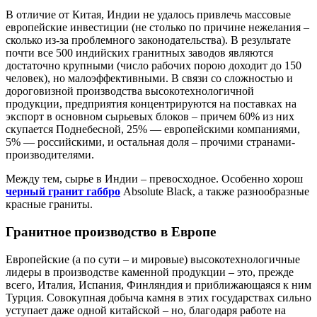
В отличие от Китая, Индии не удалось привлечь массовые
европейские инвестиции (не столько по причине нежелания –
сколько из-за проблемного законодательства). В результате
почти все 500 индийских гранитных заводов являются
достаточно крупными (число рабочих порою доходит до 150
человек), но малоэффективными. В связи со сложностью и
дороговизной производства высокотехнологичной
продукции, предприятия концентрируются на поставках на
экспорт в основном сырьевых блоков – причем 60% из них
скупается Поднебесной, 25% — европейскими компаниями,
5% — российскими, и остальная доля – прочими странами-
производителями.
Между тем, сырье в Индии – превосходное. Особенно хорош
черный гранит габбро
Absolute Black, а также разнообразные
красные граниты.
Гранитное производство в Европе
Европейские (а по сути – и мировые) высокотехнологичные
лидеры в производстве каменной продукции – это, прежде
всего, Италия, Испания, Финляндия и приближающаяся к ним
Турция. Совокупная добыча камня в этих государствах сильно
уступает даже одной китайской – но, благодаря работе на