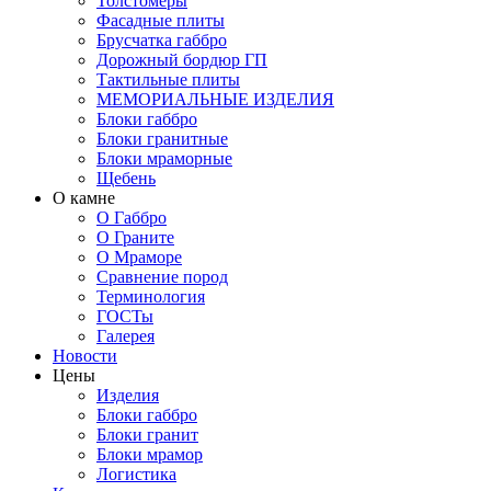
Толстомеры
Фасадные плиты
Брусчатка габбро
Дорожный бордюр ГП
Тактильные плиты
МЕМОРИАЛЬНЫЕ ИЗДЕЛИЯ
Блоки габбро
Блоки гранитные
Блоки мраморные
Щебень
О камне
О Габбро
О Граните
О Мраморе
Сравнение пород
Терминология
ГОСТы
Галерея
Новости
Цены
Изделия
Блоки габбро
Блоки гранит
Блоки мрамор
Логистика