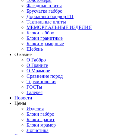
Толстомеры
Фасадные плиты
Брусчатка габбро
Дорожный бордюр ГП
Тактильные плиты
МЕМОРИАЛЬНЫЕ ИЗДЕЛИЯ
Блоки габбро
Блоки гранитные
Блоки мраморные
Щебень
О камне
О Габбро
О Граните
О Мраморе
Сравнение пород
Терминология
ГОСТы
Галерея
Новости
Цены
Изделия
Блоки габбро
Блоки гранит
Блоки мрамор
Логистика