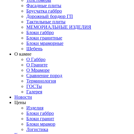
Толстомеры
Фасадные плиты
Брусчатка габбро
Дорожный бордюр ГП
Тактильные плиты
МЕМОРИАЛЬНЫЕ ИЗДЕЛИЯ
Блоки габбро
Блоки гранитные
Блоки мраморные
Щебень
О камне
О Габбро
О Граните
О Мраморе
Сравнение пород
Терминология
ГОСТы
Галерея
Новости
Цены
Изделия
Блоки габбро
Блоки гранит
Блоки мрамор
Логистика