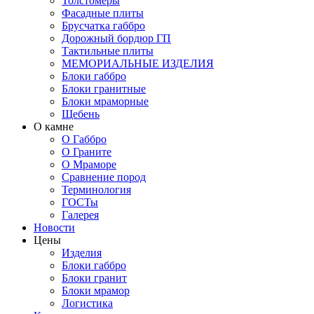
Толстомеры
Фасадные плиты
Брусчатка габбро
Дорожный бордюр ГП
Тактильные плиты
МЕМОРИАЛЬНЫЕ ИЗДЕЛИЯ
Блоки габбро
Блоки гранитные
Блоки мраморные
Щебень
О камне
О Габбро
О Граните
О Мраморе
Сравнение пород
Терминология
ГОСТы
Галерея
Новости
Цены
Изделия
Блоки габбро
Блоки гранит
Блоки мрамор
Логистика