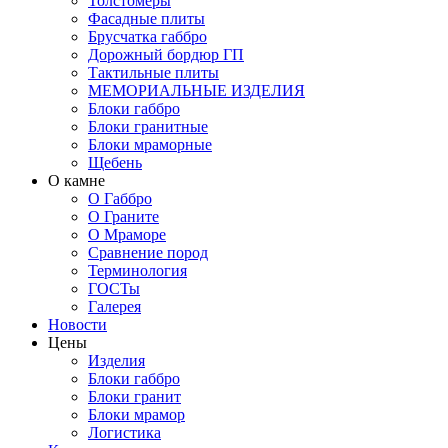
Толстомеры
Фасадные плиты
Брусчатка габбро
Дорожный бордюр ГП
Тактильные плиты
МЕМОРИАЛЬНЫЕ ИЗДЕЛИЯ
Блоки габбро
Блоки гранитные
Блоки мраморные
Щебень
О камне
О Габбро
О Граните
О Мраморе
Сравнение пород
Терминология
ГОСТы
Галерея
Новости
Цены
Изделия
Блоки габбро
Блоки гранит
Блоки мрамор
Логистика