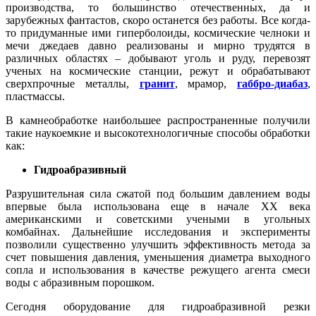
производства, то большинство отечественных, да и
зарубежных фантастов, скоро останется без работы. Все когда-
то придуманные ими гиперболоиды, космические челноки и
мечи джедаев давно реализованы и мирно трудятся в
различных областях – добывают уголь и руду, перевозят
ученых на космические станции, режут и обрабатывают
сверхпрочные металлы,
гранит
, мрамор,
габбро-диабаз
,
пластмассы.
В камнеобработке наибольшее распространенные получили
такие наукоемкие и высокотехнологичные способы обработки
как:
Гидроабразивный
Разрушительная сила сжатой под большим давлением воды
впервые была использована еще в начале XX века
американскими и советскими учеными в угольных
комбайнах. Дальнейшие исследования и эксперименты
позволили существенно улучшить эффективность метода за
счет повышения давления, уменьшения диаметра выходного
сопла и использования в качестве режущего агента смеси
воды с абразивным порошком.
Сегодня оборудование для гидроабразивной резки