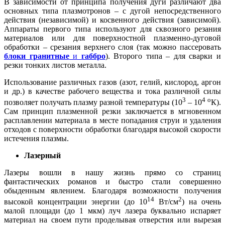
В зависимости от принципа получения дуги различают два
основных типа плазмотронов – с дугой непосредственного
действия (независимой) и косвенного действия (зависимой).
Аппараты первого типа используют для сквозного резания
материалов или для поверхностной плазменно-дуговой
обработки – срезания верхнего слоя (так можно пассеровать
блоки гранитные
и
габбро
). Второго типа – для сварки и
резки тонких листов металла.
Использование различных газов (азот, гелий, кислород, аргон
и др.) в качестве рабочего вещества и тока различной силы
3
4
о
позволяет получать плазму разной температуры (10
– 10
К).
Сам принцип плазменной резки заключается в мгновенном
расплавлении материала в месте попадания струи и удаления
отходов с поверхности обработки благодаря высокой скорости
истечения плазмы.
Лазерный
Лазеры вошли в нашу жизнь прямо со страниц
фантастических романов и быстро стали совершенно
обыденным явлением. Благодаря возможности получения
14
2
высокой концентрации энергии (до 10
Вт/см
) на очень
малой площади (до 1 мкм) луч лазера буквально испаряет
материал на своем пути проделывая отверстия или вырезая