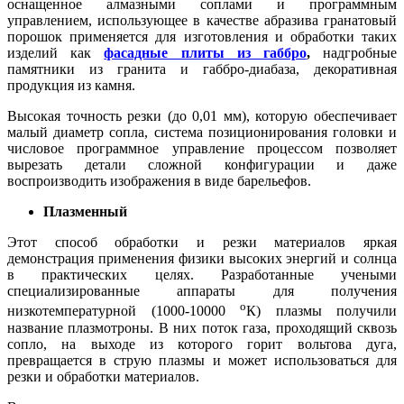
оснащенное алмазными соплами и программным
управлением, использующее в качестве абразива гранатовый
порошок применяется для изготовления и обработки таких
изделий как
фасадные плиты из габбро
,
надгробные
памятники из гранита и габбро-диабаза, декоративная
продукция из камня.
Высокая точность резки (до 0,01 мм), которую обеспечивает
малый диаметр сопла, система позиционирования головки и
числовое программное управление процессом позволяет
вырезать детали сложной конфигурации и даже
воспроизводить изображения в виде барельефов.
Плазменный
Этот способ обработки и резки материалов яркая
демонстрация применения физики высоких энергий и солнца
в практических целях. Разработанные учеными
специализированные аппараты для получения
о
низкотемпературной (1000-10000
К) плазмы получили
название плазмотроны. В них поток газа, проходящий сквозь
сопло, на выходе из которого горит вольтова дуга,
превращается в струю плазмы и может использоваться для
резки и обработки материалов.