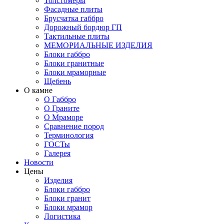
Толстомеры
Фасадные плиты
Брусчатка габбро
Дорожный бордюр ГП
Тактильные плиты
МЕМОРИАЛЬНЫЕ ИЗДЕЛИЯ
Блоки габбро
Блоки гранитные
Блоки мраморные
Щебень
О камне
О Габбро
О Граните
О Мраморе
Сравнение пород
Терминология
ГОСТы
Галерея
Новости
Цены
Изделия
Блоки габбро
Блоки гранит
Блоки мрамор
Логистика