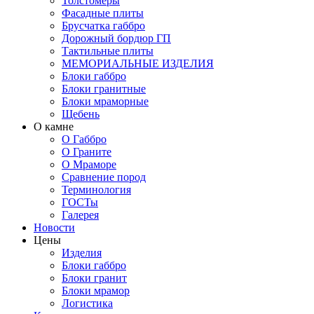
Толстомеры
Фасадные плиты
Брусчатка габбро
Дорожный бордюр ГП
Тактильные плиты
МЕМОРИАЛЬНЫЕ ИЗДЕЛИЯ
Блоки габбро
Блоки гранитные
Блоки мраморные
Щебень
О камне
О Габбро
О Граните
О Мраморе
Сравнение пород
Терминология
ГОСТы
Галерея
Новости
Цены
Изделия
Блоки габбро
Блоки гранит
Блоки мрамор
Логистика