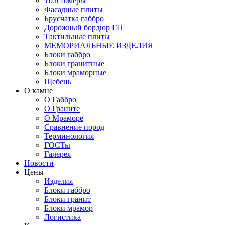
Толстомеры
Фасадные плиты
Брусчатка габбро
Дорожный бордюр ГП
Тактильные плиты
МЕМОРИАЛЬНЫЕ ИЗДЕЛИЯ
Блоки габбро
Блоки гранитные
Блоки мраморные
Щебень
О камне
О Габбро
О Граните
О Мраморе
Сравнение пород
Терминология
ГОСТы
Галерея
Новости
Цены
Изделия
Блоки габбро
Блоки гранит
Блоки мрамор
Логистика