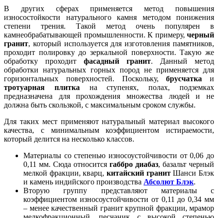
В других сферах применяется метод повышения
износостойкости натурального камня методом понижения
степени трения. Такой метод очень популярен в
камнеобрабатывающей промышленности. К примеру,
черный
гранит
, который используется для изготовления памятников,
проходит полировку до зеркальной поверхности. Такую же
обработку проходит
фасадный гранит
. Данный метод
обработки натуральных горных пород не применяется для
горизонтальных поверхностей. Поскольку,
брусчатка
и
тротуарная плитка
на ступенях, полах, подземках
предназначена для прохождения множества людей и не
должна быть скользкой, с максимальным сроком службы.
Для таких мест применяют натуральный материал высокого
качества, с минимальным коэффициентом истираемости,
который делится на несколько классов.
Материалы со степенью износоустойчивости от 0,06 до
0,11 мм. Сюда относится
габбро диабаз
, базальт черный
мелкой фракции, кварц,
китайский гранит
Шанси Блэк
и камень индийского производства
Абсолют Блэк
.
Вторую группу представляют материалы с
коэффициентом износоустойчивости от 0,11 до 0,34 мм
– менее качественный гранит крупной фракции, мрамор
мелкофракционный, песчаник с высокой степенью