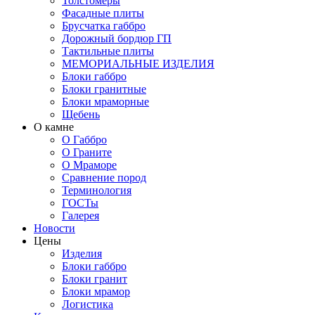
Толстомеры
Фасадные плиты
Брусчатка габбро
Дорожный бордюр ГП
Тактильные плиты
МЕМОРИАЛЬНЫЕ ИЗДЕЛИЯ
Блоки габбро
Блоки гранитные
Блоки мраморные
Щебень
О камне
О Габбро
О Граните
О Мраморе
Сравнение пород
Терминология
ГОСТы
Галерея
Новости
Цены
Изделия
Блоки габбро
Блоки гранит
Блоки мрамор
Логистика