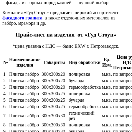
– фасады из горных пород камней — лучший выбор.
Компания «Гуд Стоун» предлагает широкий ассортимент
фасадного гранита
, а также отделочных материалов из
габбро, мрамора и др.
Прайс-лист на изделия от «Гуд Стоун»
*цена указана c НДС — базис EXW г. Петрозаводск.
Цена ру
Наименование
Ед.
№
Габариты
Вид обработки
НДС
изделия
Изм.
Петрозав
1
Плитка габбро
300х300х20
полировка
м.кв.
по запро
2
Плитка габбро
300х300х20
бучарда
м.кв.
по запро
3
Плитка габбро
300х300х20
термообработка
м.кв.
по запро
4
Плитка габбро
300х300х25
полировка
м.кв.
по запро
5
Плитка габбро
300х300х25
бучарда
м.кв.
по запро
6
Плитка габбро
300х300х25
термообработка
м.кв.
по запро
технический
7
Плитка габбро
300х300х30
м.кв.
по запро
рез
8
Плитка габбро
300х300х30
полировка
м.кв.
по запро
9
Плитка габбро
300х300х30
бучарда
м.кв.
по запро