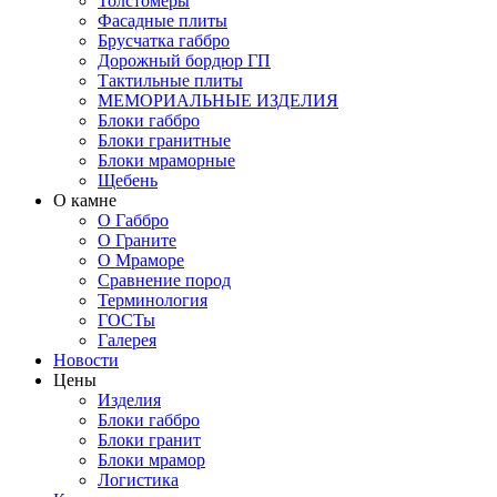
Толстомеры
Фасадные плиты
Брусчатка габбро
Дорожный бордюр ГП
Тактильные плиты
МЕМОРИАЛЬНЫЕ ИЗДЕЛИЯ
Блоки габбро
Блоки гранитные
Блоки мраморные
Щебень
О камне
О Габбро
О Граните
О Мраморе
Сравнение пород
Терминология
ГОСТы
Галерея
Новости
Цены
Изделия
Блоки габбро
Блоки гранит
Блоки мрамор
Логистика