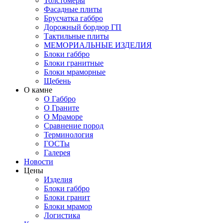
Толстомеры
Фасадные плиты
Брусчатка габбро
Дорожный бордюр ГП
Тактильные плиты
МЕМОРИАЛЬНЫЕ ИЗДЕЛИЯ
Блоки габбро
Блоки гранитные
Блоки мраморные
Щебень
О камне
О Габбро
О Граните
О Мраморе
Сравнение пород
Терминология
ГОСТы
Галерея
Новости
Цены
Изделия
Блоки габбро
Блоки гранит
Блоки мрамор
Логистика