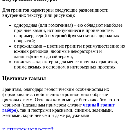
Для гранитов характерны следующие разновидности
внутренних текстур (или рисунков):
однородная (или гомогенная) – ею обладают наиболее
прочные камни, использующиеся в производстве,
например, серой и
черной брусчатки
для дорожных
покрытий;
с прожилками – цветные граниты преимущественно из
южных регионов, любимые декораторами и
ландшафтными дизайнерами;
слоистая – характерна для менее прочных гранитов,
применяемых в основном в интерьерных проектах.
Цветовые гаммы
Гранитам, благодаря геологическим особенностям их
формирования, свойственно огромное многообразие
цветовых гамм. Оттенки камня могут быть как абсолютно
черными (идеальным примером служит
черный гранит
габбро
), так и пестрыми красными, синими, зелеными,
желтыми, коричневыми и даже радужными.
К СПИСКУ НОВОСТЕЙ