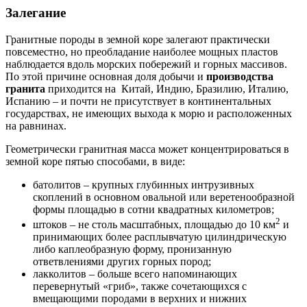
Залегание
Гранитные породы в земной коре залегают практически
повсеместно, но преобладание наиболее мощных пластов
наблюдается вдоль морских побережий и горных массивов.
По этой причине основная доля добычи и
производства
гранита
приходится на Китай, Индию, Бразилию, Италию,
Испанию – и почти не присутствует в континентальных
государствах, не имеющих выхода к морю и расположенных
на равнинах.
Геометрически гранитная масса может концентрироваться в
земной коре пятью способами, в виде:
батолитов – крупных глубинных интрузивных
скоплений в основном овальной или веретенообразной
формы площадью в сотни квадратных километров;
2
штоков – не столь масштабных, площадью до 10 км
и
принимающих более расплывчатую цилиндрическую
либо каплеобразную форму, пронизанную
ответвлениями других горных пород;
лакколитов – больше всего напоминающих
перевернутый «гриб», также сочетающихся с
вмещающими породами в верхних и нижних