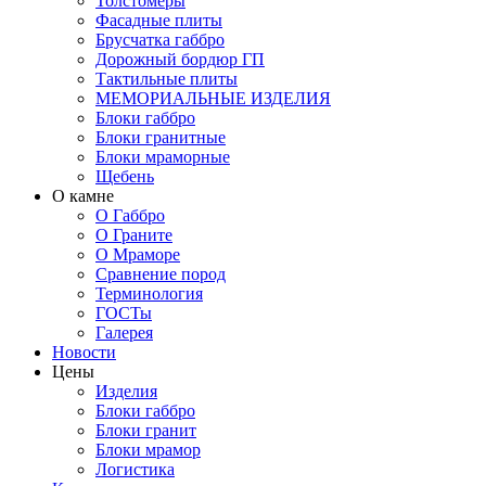
Толстомеры
Фасадные плиты
Брусчатка габбро
Дорожный бордюр ГП
Тактильные плиты
МЕМОРИАЛЬНЫЕ ИЗДЕЛИЯ
Блоки габбро
Блоки гранитные
Блоки мраморные
Щебень
О камне
О Габбро
О Граните
О Мраморе
Сравнение пород
Терминология
ГОСТы
Галерея
Новости
Цены
Изделия
Блоки габбро
Блоки гранит
Блоки мрамор
Логистика