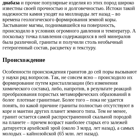
диабаза
и прочие популярные изделия из этих пород широко
известны своей прочностью и долговечностью. Истоки такой
надежности камня уходят на миллиарды лет назад – во
времена геологического формирования земной коры.
Застывание магмы, поднимавшейся на поверхность,
происходило в условиях огромного давления и температур. А
поскольку точка плавления содержащихся в ней минералов
была различной, граниты и получили столь необычный
гетерогенный состав, расцветку и текстуру.
Происхождение
Особенности происхождения гранитов до сей поры вызывают
у науки ряд вопросов. Так, не совсем ясно – происходило их
формирование путем кристаллизации (без изменения
химического состава), либо, напротив, в результате реакций
преобразования пористых метаморфических образований в
более плотные гранитные. Более того – пока не удается
понять, по какой причине граниты полностью отсутствуют в
коре и мантии других планет земного типа. Тем не менее,
гранит остается самой распространенной скальной породой
на планете – причем возраст наиболее старых его залежей
датируется архейской эрой (около 3 млрд. лет назад), а самых
молодых – кайнозойской (65 млн. лет назад).