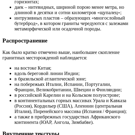
горизонтах;
даек – нитевидных, шириной порою менее метра, но
длинной в десятки и сотни километров «щупалец»;
интрузивных пластов – образующих «многослойный
бутерброд», в котором граниты чередуются с залежами
метаморфической или осадочной породы.
Распространение
Как было кратко отмечено выше, наибольшее скопление
гранитных месторождений наблюдается:
на востоке Китая;
вдоль береговой линии Индии;
в бразильской атлантической зоне;
на побережьях Италии, Испании, Португалии,
Франции, Великобритании, Швеции и Финляндии;
в российской Карелии и на Кольском полуострове;
в континентальных горных массивах Урала и Кавказа
(Россия), Кордильер (США), Апеннин (центральная
Италия), Пиренейского массива (Испания / Франция);
а также в прибрежных государствах Африканского
континента (ЮАР, Ангола, Зимбабве).
Внутренние текстуры