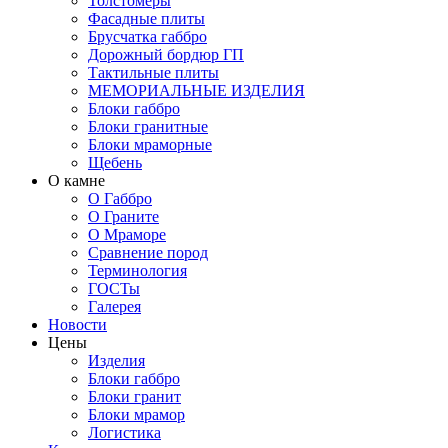
Толстомеры
Фасадные плиты
Брусчатка габбро
Дорожный бордюр ГП
Тактильные плиты
МЕМОРИАЛЬНЫЕ ИЗДЕЛИЯ
Блоки габбро
Блоки гранитные
Блоки мраморные
Щебень
О камне
О Габбро
О Граните
О Мраморе
Сравнение пород
Терминология
ГОСТы
Галерея
Новости
Цены
Изделия
Блоки габбро
Блоки гранит
Блоки мрамор
Логистика