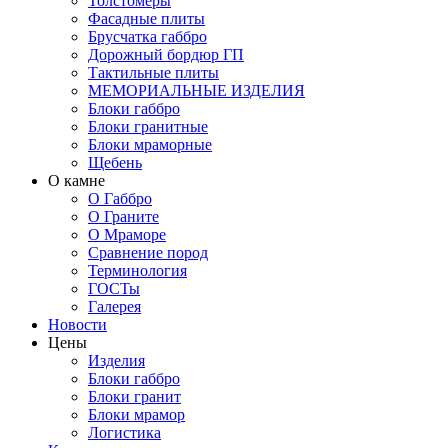
Толстомеры
Фасадные плиты
Брусчатка габбро
Дорожный бордюр ГП
Тактильные плиты
МЕМОРИАЛЬНЫЕ ИЗДЕЛИЯ
Блоки габбро
Блоки гранитные
Блоки мраморные
Щебень
О камне
О Габбро
О Граните
О Мраморе
Сравнение пород
Терминология
ГОСТы
Галерея
Новости
Цены
Изделия
Блоки габбро
Блоки гранит
Блоки мрамор
Логистика