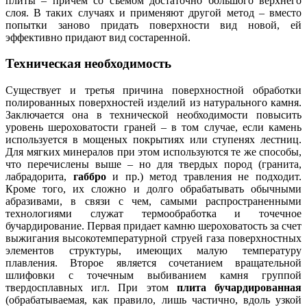
плиты – причем со съемом достаточно большого верхнего
слоя. В таких случаях и применяют другой метод – вместо
попытки заново придать поверхности вид новой, ей
эффективно придают вид состаренной.
Техническая необходимость
Существует и третья причина поверхностной обработки
полированных поверхностей изделий из натурального камня.
Заключается она в технической необходимости повысить
уровень шероховатости граней – в том случае, если камень
используется в мощеных покрытиях или ступенях лестниц.
Для мягких минералов при этом используются те же способы,
что перечислены выше – но для твердых пород (гранита,
лабрадорита,
габбро
и пр.) метод травления не подходит.
Кроме того, их сложно и долго обрабатывать обычными
абразивами, в связи с чем, самыми распространенными
технологиями служат термообработка и точечное
бучардирование. Первая придает камню шероховатость за счет
выжигания высокотемпературной струей газа поверхностных
элементов структуры, имеющих малую температуру
плавления. Второе является сочетанием вращательной
шлифовки с точечным выбиванием камня группой
твердосплавных игл. При этом
плита бучардированная
(обрабатываемая, как правило, лишь частично, вдоль узкой