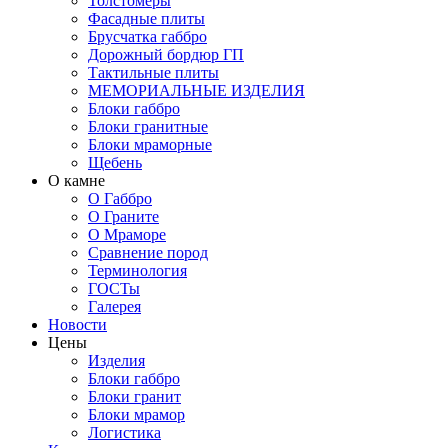
Толстомеры
Фасадные плиты
Брусчатка габбро
Дорожный бордюр ГП
Тактильные плиты
МЕМОРИАЛЬНЫЕ ИЗДЕЛИЯ
Блоки габбро
Блоки гранитные
Блоки мраморные
Щебень
О камне
О Габбро
О Граните
О Мраморе
Сравнение пород
Терминология
ГОСТы
Галерея
Новости
Цены
Изделия
Блоки габбро
Блоки гранит
Блоки мрамор
Логистика