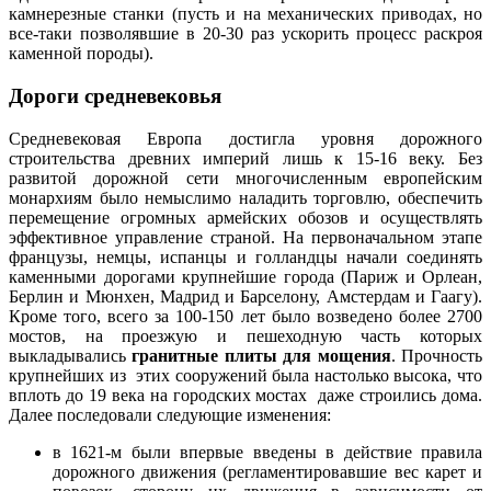
камнерезные станки (пусть и на механических приводах, но
все-таки позволявшие в 20-30 раз ускорить процесс раскроя
каменной породы).
Дороги средневековья
Средневековая Европа достигла уровня дорожного
строительства древних империй лишь к 15-16 веку. Без
развитой дорожной сети многочисленным европейским
монархиям было немыслимо наладить торговлю, обеспечить
перемещение огромных армейских обозов и осуществлять
эффективное управление страной. На первоначальном этапе
французы, немцы, испанцы и голландцы начали соединять
каменными дорогами крупнейшие города (Париж и Орлеан,
Берлин и Мюнхен, Мадрид и Барселону, Амстердам и Гаагу).
Кроме того, всего за 100-150 лет было возведено более 2700
мостов, на проезжую и пешеходную часть которых
выкладывались
гранитные плиты для мощения
. Прочность
крупнейших из этих сооружений была настолько высока, что
вплоть до 19 века на городских мостах даже строились дома.
Далее последовали следующие изменения:
в 1621-м были впервые введены в действие правила
дорожного движения (регламентировавшие вес карет и