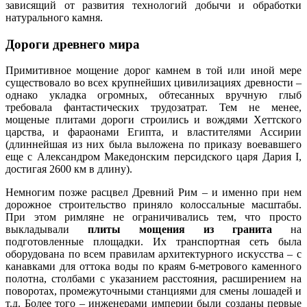
зависящий от развития технологий добычи и обработки
натурального камня.
Дороги древнего мира
Примитивное мощение дорог камнем в той или иной мере
существовало во всех крупнейших цивилизациях древности –
однако укладка огромных, обтесанных вручную глыб
требовала фантастических трудозатрат. Тем не менее,
мощеные плитами дороги строились и вождями Хеттского
царства, и фараонами Египта, и властителями Ассирии
(длиннейшая из них была выложена по приказу воевавшего
еще с Александром Македонским персидского царя Дария I,
достигая 2600 км в длину).
Немногим позже расцвел Древний Рим – и именно при нем
дорожное строительство приняло колоссальные масштабы.
При этом римляне не ограничивались тем, что просто
выкладывали
плиты мощения из гранита
на
подготовленные площадки. Их транспортная сеть была
оборудована по всем правилам архитектурного искусства – с
канавками для оттока воды по краям 6-метрового каменного
полотна, столбами с указанием расстояния, расширением на
поворотах, промежуточными станциями для смены лошадей и
т.д. Более того – инженерами империи были созданы первые