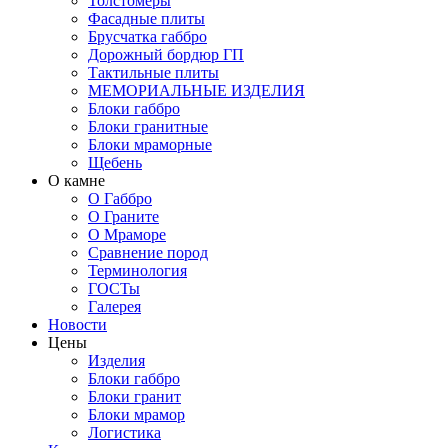
Толстомеры
Фасадные плиты
Брусчатка габбро
Дорожный бордюр ГП
Тактильные плиты
МЕМОРИАЛЬНЫЕ ИЗДЕЛИЯ
Блоки габбро
Блоки гранитные
Блоки мраморные
Щебень
О камне
О Габбро
О Граните
О Мраморе
Сравнение пород
Терминология
ГОСТы
Галерея
Новости
Цены
Изделия
Блоки габбро
Блоки гранит
Блоки мрамор
Логистика