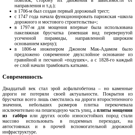
повозок, сторону их движения в зависимости от
направления и т.д.);
в 1706-м был создан первый дорожный трест;
с 1747 года начала функционировать парижская «школа
дорожного и мостового строительства»;
в 1797-м для мощения впервые была использована
пакеляжная брусчатка (имевшая вид перевернутой
усеченной пирамиды, направленной широким
основанием кверху);
в 1806-м инженером Джоном Мак-Адамом было
предложено современное двухслойное основание из
гравийной и песчаной «подушек», а с 1828-го каждый
ее слой начали трамбовать катками.
Современность
Двадцатый век стал эрой асфальтобетона – но каменные
дороги не потеряли своей актуальности. Покрытия из
брусчатки всего лишь сместились на дороги второстепенного
значения, небольших размеров плитка перекочевала
исключительно на пешеходную часть улиц, а
плиты мощения
из габбро
или других особо износостойких пород стали
массово использовать в подземных переходах, на
автостоянках и в прочей вспомогательной дорожной
инфраструктуре.