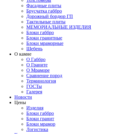
Толстомеры
Фасадные плиты
Брусчатка габбро
Дорожный бордюр ГП
Тактильные плиты
МЕМОРИАЛЬНЫЕ ИЗДЕЛИЯ
Блоки габбро
Блоки гранитные
Блоки мраморные
Щебень
О камне
О Габбро
О Граните
О Мраморе
Сравнение пород
Терминология
ГОСТы
Галерея
Новости
Цены
Изделия
Блоки габбро
Блоки гранит
Блоки мрамор
Логистика