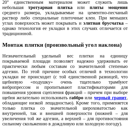
20° единственным материалом может служить лишь
небольшая
тротуарная плитка
или
плиты мощения
среднего размера, укладываемые на цементно-песчаный
раствор либо специальные плиточные клеи. При меньших
углах поверхность может покрывать и
элитная брусчатка
–
однако технология ее укладки в этих случаях отличается от
традиционной.
Монтаж плитки (произвольный угол наклона)
Незначительный удельный вес плитки на единицу
покрываемой площади позволяет надежно удерживать ее
практически любым составам со значительной степенью
адгезии. По этой причине особых отличий в технологии
укладки не происходит (с той единственной разницей, что
щебневую «подушку» очень тщательно трамбуют
вибропрессом и пропитывают пластификаторами для
повышения уровня сцепления фракций – причем при выборе
щебня желательно использовать
габбро
или
черный гранит
,
обладающие низкой лещадностью). Кроме того, применяется
только плитка со значительной шероховатостью как
внутренней, так и внешней поверхности (нижней – для
увеличения той же адгезии, а верхней – для противостояния
сильному скольжению в дождливую или холодную погоду).