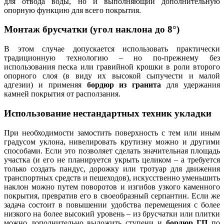
для отвода воды, но и выполняющий дополнительную
опорную функцию для всего покрытия.
Монтаж брусчатки (угол наклона до 8°)
В этом случае допускается использовать практически
традиционную технологию – но по-прежнему без
использования песка или гравийной крошки в роли второго
опорного слоя (в виду их высокой сыпучести и малой
адгезии) и применяя
бордюр из гранита
для удержания
камней покрытия от расползания.
Использование нестандартных техник укладки
При необходимости замостить поверхность с тем или иным
градусом уклона, нивелировать крутизну можно и другими
способами. Если это позволяет сделать значительная площадь
участка (и его не планируется укрыть целиком – а требуется
только создать пандус, дорожку или тротуар для движения
транспортных средств и пешеходов), искусственно уменьшить
наклон можно путем поворотов и изгибов узкого каменного
покрытия, превратив его в своеобразный серпантин. Если же
задача состоит в повышении удобства перемещения с более
низкого на более высокий уровень – из брусчатки или плитки
можно дополнительно выложить ступени и
бордюр ГП
по