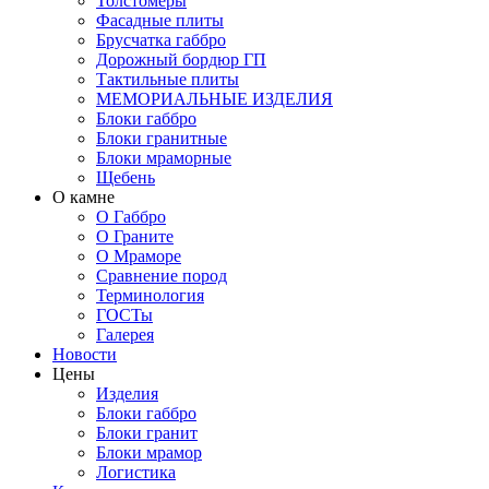
Толстомеры
Фасадные плиты
Брусчатка габбро
Дорожный бордюр ГП
Тактильные плиты
МЕМОРИАЛЬНЫЕ ИЗДЕЛИЯ
Блоки габбро
Блоки гранитные
Блоки мраморные
Щебень
О камне
О Габбро
О Граните
О Мраморе
Сравнение пород
Терминология
ГОСТы
Галерея
Новости
Цены
Изделия
Блоки габбро
Блоки гранит
Блоки мрамор
Логистика