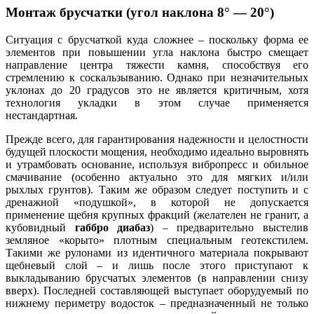
Монтаж брусчатки (угол наклона 8° — 20°)
Ситуация с брусчаткой куда сложнее – поскольку форма ее
элементов при повышении угла наклона быстро смещает
направление центра тяжести камня, способствуя его
стремлению к соскальзыванию. Однако при незначительных
уклонах до 20 градусов это не является критичным, хотя
технология укладки в этом случае применяется
нестандартная.
Прежде всего, для гарантирования надежности и целостности
будущей плоскости мощения, необходимо идеально выровнять
и утрамбовать основание, используя вибропресс и обильное
смачивание (особенно актуально это для мягких и/или
рыхлых грунтов). Таким же образом следует поступить и с
дренажной «подушкой», в которой не допускается
применение щебня крупных фракций (желателен не гранит, а
кубовидный
габбро диабаз
) – предварительно выстелив
земляное «корыто» плотным специальным геотекстилем.
Такими же рулонами из идентичного материала покрывают
щебневый слой – и лишь после этого приступают к
выкладыванию брусчатых элементов (в направлении снизу
вверх). Последней составляющей выступает оборудуемый по
нижнему периметру водосток – предназначенный не только