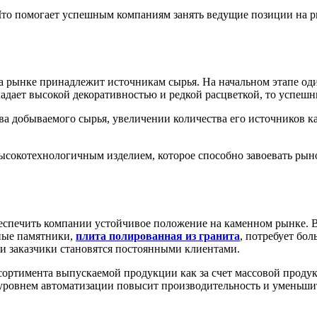
 Что помогает успешным компаниям занять ведущие позиции на р
на рынке принадлежит источникам сырья. На начальном этапе о
адает высокой декоративностью и редкой расцветкой, то успешн
ва добываемого сырья, увеличении количества его источников ка
ысокотехнологичным изделием, которое способно завоевать рыно
еспечить компании устойчивое положение на каменном рынке. В
ные памятники,
плита полированная из гранита
, потребует бо
ии заказчики становятся постоянными клиентами.
сортимента выпускаемой продукции как за счет массовой проду
овнем автоматизации повысит производительность и уменьшит 