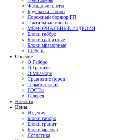
Толстомеры
Фасадные плиты
Брусчатка габбро
Дорожный бордюр ГП
Тактильные плиты
МЕМОРИАЛЬНЫЕ ИЗДЕЛИЯ
Блоки габбро
Блоки гранитные
Блоки мраморные
Щебень
О камне
О Габбро
О Граните
О Мраморе
Сравнение пород
Терминология
ГОСТы
Галерея
Новости
Цены
Изделия
Блоки габбро
Блоки гранит
Блоки мрамор
Логистика