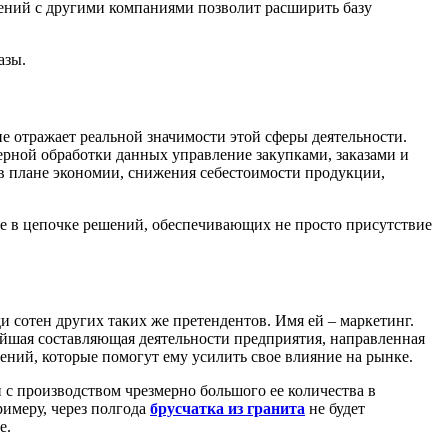
шений с другими компаниями позволит расширить базу
азы.
е отражает реальной значимости этой сферы деятельности.
терной обработки данных управление закупками, заказами и
в плане экономии, снижения себестоимости продукции,
вие в цепочке решений, обеспечивающих не просто присутствие
 сотен других таких же претендентов. Имя ей – маркетинг.
нейшая составляющая деятельности предприятия, направленная
ений, которые помогут ему усилить свое влияние на рынке.
с производством чрезмерно большого ее количества в
римеру, через полгода
брусчатка из гранита
не будет
е.