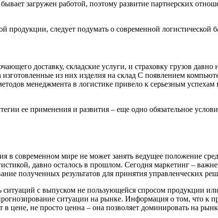
а бывает загружен работой, поэтому развитие партнерских отно
й продукции, следует подумать о современной логистической б
ющего доставку, складские услуги, и страховку грузов давно н
 а изготовленные из них изделия на склад С появлением компью
етодов менеджмента в логистике привело к серьезным успехам 
атегии ее применения и развития – еще одно обязательное усло
ия в современном мире не может занять ведущее положение среди
огистикой, давно осталось в прошлом. Сегодня маркетинг – важ
вание полученных результатов для принятия управленческих реш
 ситуаций с выпуском не пользующейся спросом продукции или 
прогнозирование ситуации на рынке. Информация о том, что к п
 в цене, не просто ценна – она позволяет доминировать на рынк