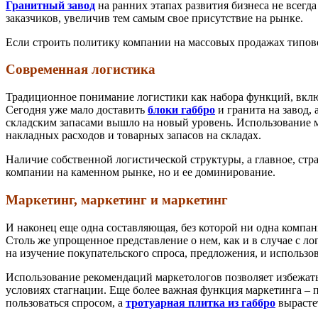
Гранитный завод
на ранних этапах развития бизнеса не всегд
заказчиков, увеличив тем самым свое присутствие на рынке.
Если строить политику компании на массовых продажах типово
Современная логистика
Традиционное понимание логистики как набора функций, включа
Сегодня уже мало доставить
блоки габбро
и гранита на завод,
складским запасами вышло на новый уровень. Использование м
накладных расходов и товарных запасов на складах.
Наличие собственной логистической структуры, а главное, стр
компании на каменном рынке, но и ее доминирование.
Маркетинг, маркетинг и маркетинг
И наконец еще одна составляющая, без которой ни одна компан
Столь же упрощенное представление о нем, как и в случае с л
на изучение покупательского спроса, предложения, и использо
Использование рекомендаций маркетологов позволяет избежать
условиях стагнации. Еще более важная функция маркетинга – 
пользоваться спросом, а
тротуарная плитка из габбро
вырастет