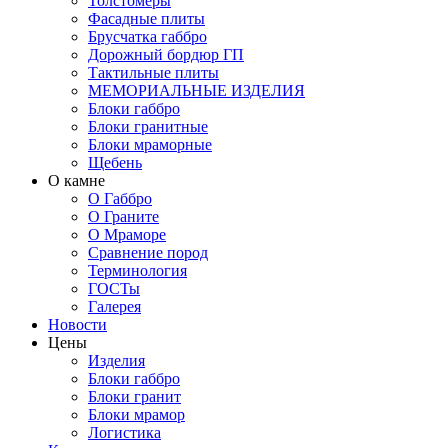
Толстомеры
Фасадные плиты
Брусчатка габбро
Дорожный бордюр ГП
Тактильные плиты
МЕМОРИАЛЬНЫЕ ИЗДЕЛИЯ
Блоки габбро
Блоки гранитные
Блоки мраморные
Щебень
О камне
О Габбро
О Граните
О Мраморе
Сравнение пород
Терминология
ГОСТы
Галерея
Новости
Цены
Изделия
Блоки габбро
Блоки гранит
Блоки мрамор
Логистика