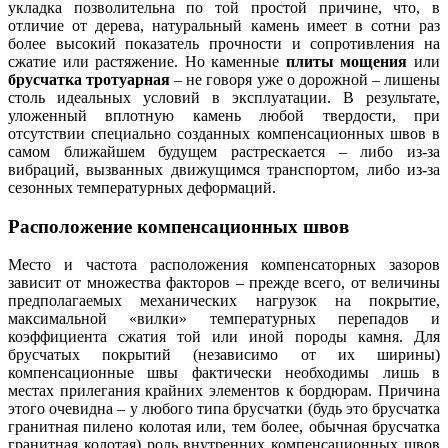
укладка позволительна по той простой причине, что, в
отличие от дерева, натуральный камень имеет в сотни раз
более высокий показатель прочности и сопротивления на
сжатие или растяжение. Но каменные
плиты мощения
или
брусчатка тротуарная
– не говоря уже о дорожной – лишены
столь идеальных условий в эксплуатации. В результате,
уложенный вплотную камень любой твердости, при
отсутствии специально созданных компенсационных швов в
самом ближайшем будущем растрескается – либо из-за
вибраций, вызванных движущимся транспортом, либо из-за
сезонных температурных деформаций.
Расположение компенсационных швов
Место и частота расположения компенсаторных зазоров
зависит от множества факторов – прежде всего, от величины
предполагаемых механических нагрузок на покрытие,
максимальной «вилки» температурных перепадов и
коэффициента сжатия той или иной породы камня. Для
брусчатых покрытий (независимо от их ширины)
компенсационные швы фактически необходимы лишь в
местах прилегания крайних элементов к бордюрам. Причина
этого очевидна – у любого типа брусчатки (будь это брусчатка
гранитная пилено колотая или, тем более, обычная брусчатка
гранитная колотая) роль внутренних компенсационных швов