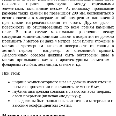
покрытия играют промежутки между отдельными
элементами, засыпанные песком. А, поскольку продольные
размеры таких камней не превышают 200 мм, беспокоиться о
возникновении в минерале линий внутренних напряжений
при цикле нагрева/остывания не стоит. Другое дело –
поверхность из отшлифованных по всем граням каменных
плит. В этом случае максимально расстояние между
соседними компенсационными швами в покрытии не должно
превышать 7 метров (и даже 4 метров, если плиты уложены в
местах с чрезмерным нагревом поверхности от солнца в
летний период – например, от стеклянной крыши).
Аналогичным образом должны быть обустроены швы в
местах примыкания камня к архитектурным элементам –
фонарным столбам, лестницам, стенам и т.д.
При этом:
ширина компенсаторного шва не должна изменяться на
всем его протяжении и составлять не менее 6 мм;
глубина шва должна совпадать с высотой всех твердых
слоев покрытия (включая «подушку»);
швы должны быть заполнены эластичным материалом с
высоким коэффициентом сжатия.
Материалы для заполнения