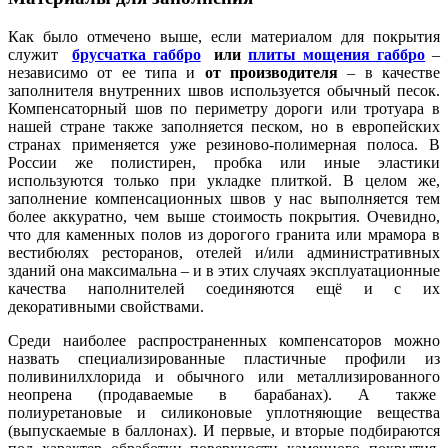
Как было отмечено выше, если материалом для покрытия
служит
брусчатка габбро
или
плиты мощения габбро
–
независимо от ее типа и
от производителя
– в качестве
заполнителя внутренних швов используется обычный песок.
Компенсаторный шов по периметру дороги или тротуара в
нашей стране также заполняется песком, но в европейских
странах применяется уже резиново-полимерная полоса. В
России же полистирен, пробка или иные эластики
используются только при укладке плиткой. В целом же,
заполнение компенсационных швов у нас выполняется тем
более аккуратно, чем выше стоимость покрытия. Очевидно,
что для каменных полов из дорогого гранита или мрамора в
вестибюлях ресторанов, отелей и/или административных
зданий она максимальна – и в этих случаях эксплуатационные
качества наполнителей соединяются ещё и с их
декоративными свойствами.
Среди наиболее распространенных компенсаторов можно
назвать специализированные пластичные профили из
поливинилхлорида и обычного или металлизированного
неопрена (продаваемые в барабанах). А также
полиуретановые и силиконовые уплотняющие вещества
(выпускаемые в баллонах). И первые, и вторые подбираются