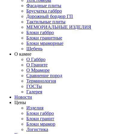
Толстомеры
Фасадные плиты
Брусчатка габбро
Дорожный бордюр ГП
Тактильные плиты
МЕМОРИАЛЬНЫЕ ИЗДЕЛИЯ
Блоки габбро
Блоки гранитные
Блоки мраморные
Щебень
О камне
О Габбро
О Граните
О Мраморе
Сравнение пород
Терминология
ГОСТы
Галерея
Новости
Цены
Изделия
Блоки габбро
Блоки гранит
Блоки мрамор
Логистика