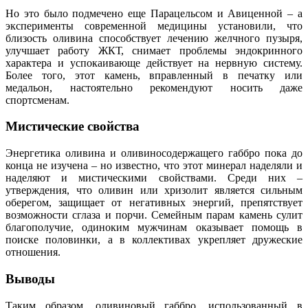
Но это было подмечено еще Парацельсом и Авиценной – а
эксперименты современной медицины установили, что
близость оливина способствует лечению желчного пузыря,
улучшает работу ЖКТ, снимает проблемы эндокринного
характера и успокаивающе действует на нервную систему.
Более того, этот камень, вправленный в печатку или
медальон, настоятельно рекомендуют носить даже
спортсменам.
Мистические свойства
Энергетика оливина и оливиносодержащего габбро пока до
конца не изучена – но известно, что этот минерал наделяли и
наделяют и мистическими свойствами. Среди них –
утверждения, что оливин или хризолит является сильным
оберегом, защищает от негативных энергий, препятствует
возможности сглаза и порчи. Семейным парам камень сулит
благополучие, одиноким мужчинам оказывает помощь в
поиске половинки, а в коллективах укрепляет дружеские
отношения.
Выводы
Таким образом, оливиновый габбро, использованный в