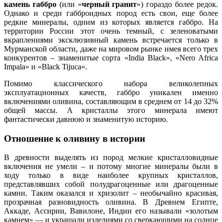
камень габбро
(или «
черный гранит
») гораздо более редок.
Однако и среди габброидных пород есть свои, еще более
редкие минералы, одним из которых является габбро. На
территории России этот очень темный, с зеленоватыми
вкраплениями эксклюзивный камень встречается только в
Мурманской области, даже на мировом рынке имея всего трех
конкурентов – знаменитые сорта «India Black», «Nero Africa
Impala» и «Black Tijuca».
Помимо классического набора великолепных
эксплуатационных качеств, габбро уникален именно
включениями оливина, составляющим в среднем от 14 до 32%
общей массы. А кристаллы этого минерала имеют
фантастически давнюю и знаменитую историю.
Отношение к оливину в истории
В древности выделять из пород мелкие кристалловидные
включения не умели – и потому многие минералы были в
ходу только в виде наиболее крупных кристаллов,
представлявших собой полудрагоценные или драгоценные
камни. Таким оказался и хризолит – необычайно красивая,
прозрачная разновидность оливина. В Древнем Египте,
Аккаде, Ассирии, Вавилоне, Индии его называли «золотым
камнем» — и украшали изделиями со сверкающими на солнце