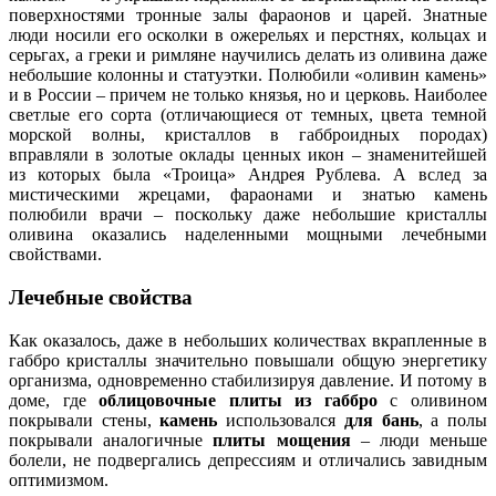
поверхностями тронные залы фараонов и царей. Знатные
люди носили его осколки в ожерельях и перстнях, кольцах и
серьгах, а греки и римляне научились делать из оливина даже
небольшие колонны и статуэтки. Полюбили «оливин камень»
и в России – причем не только князья, но и церковь. Наиболее
светлые его сорта (отличающиеся от темных, цвета темной
морской волны, кристаллов в габброидных породах)
вправляли в золотые оклады ценных икон – знаменитейшей
из которых была «Троица» Андрея Рублева. А вслед за
мистическими жрецами, фараонами и знатью камень
полюбили врачи – поскольку даже небольшие кристаллы
оливина оказались наделенными мощными лечебными
свойствами.
Лечебные свойства
Как оказалось, даже в небольших количествах вкрапленные в
габбро кристаллы значительно повышали общую энергетику
организма, одновременно стабилизируя давление. И потому в
доме, где
облицовочные плиты из габбро
с оливином
покрывали стены,
камень
использовался
для бань
, а полы
покрывали аналогичные
плиты мощения
– люди меньше
болели, не подвергались депрессиям и отличались завидным
оптимизмом.