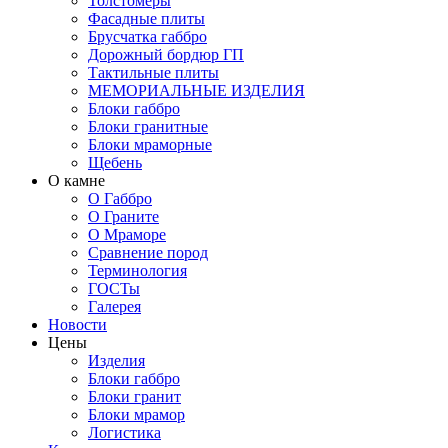
Толстомеры
Фасадные плиты
Брусчатка габбро
Дорожный бордюр ГП
Тактильные плиты
МЕМОРИАЛЬНЫЕ ИЗДЕЛИЯ
Блоки габбро
Блоки гранитные
Блоки мраморные
Щебень
О камне
О Габбро
О Граните
О Мраморе
Сравнение пород
Терминология
ГОСТы
Галерея
Новости
Цены
Изделия
Блоки габбро
Блоки гранит
Блоки мрамор
Логистика