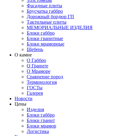
Толстомеры
Фасадные плиты
Брусчатка габбро
Дорожный бордюр ГП
Тактильные плиты
МЕМОРИАЛЬНЫЕ ИЗДЕЛИЯ
Блоки габбро
Блоки гранитные
Блоки мраморные
Щебень
О камне
О Габбро
О Граните
О Мраморе
Сравнение пород
Терминология
ГОСТы
Галерея
Новости
Цены
Изделия
Блоки габбро
Блоки гранит
Блоки мрамор
Логистика