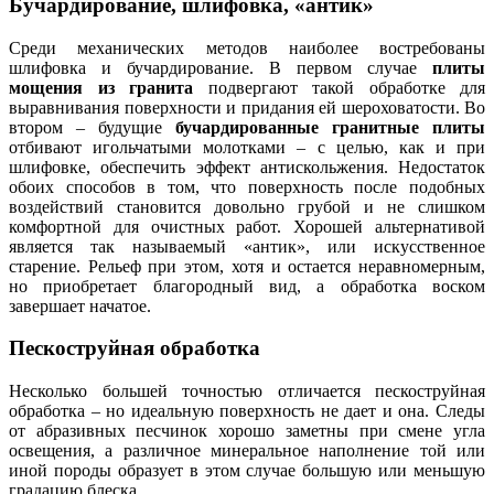
Бучардирование, шлифовка, «антик»
Среди механических методов наиболее востребованы
шлифовка и бучардирование. В первом случае
плиты
мощения из гранита
подвергают такой обработке для
выравнивания поверхности и придания ей шероховатости. Во
втором – будущие
бучардированные гранитные плиты
отбивают игольчатыми молотками – с целью, как и при
шлифовке, обеспечить эффект антискольжения. Недостаток
обоих способов в том, что поверхность после подобных
воздействий становится довольно грубой и не слишком
комфортной для очистных работ. Хорошей альтернативой
является так называемый «антик», или искусственное
старение. Рельеф при этом, хотя и остается неравномерным,
но приобретает благородный вид, а обработка воском
завершает начатое.
Пескоструйная обработка
Несколько большей точностью отличается пескоструйная
обработка – но идеальную поверхность не дает и она. Следы
от абразивных песчинок хорошо заметны при смене угла
освещения, а различное минеральное наполнение той или
иной породы образует в этом случае большую или меньшую
градацию блеска.