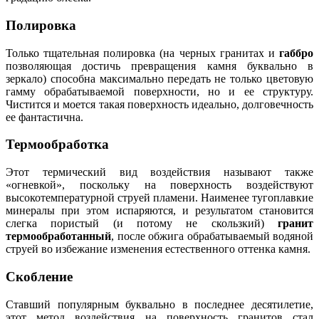
Полировка
Только тщательная полировка (на черных гранитах и
габбро
позволяющая достичь превращения камня буквально в
зеркало) способна максимально передать не только цветовую
гамму обрабатываемой поверхности, но и ее структуру.
Чистится и моется такая поверхность идеально, долговечность
ее фантастична.
Термообработка
Этот термический вид воздействия называют также
«огневкой», поскольку на поверхность воздействуют
высокотемпературной струей пламени. Наименее тугоплавкие
минералы при этом испаряются, и результатом становится
слегка пористый (и потому не скользкий)
гранит
термообработанный
, после обжига обрабатываемый водяной
струей во избежание изменения естественного оттенка камня.
Скобление
Ставший популярным буквально в последнее десятилетие,
этот метод воздействия на поверхность гранитов стал