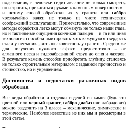
подсознания, в человеке сидит желание не только смотреть,
но и трогать, прикасаться руками к каменным поверхностям –
и потому способ обработки их у гранита или
габбро
чрезвычайно важен не только из чисто технических
соображений эксплуатации. Примечательно, что современные
методы обработки легко могут обмануть не только наши глаза,
но и тактильные ощущения кончиков пальцев – и та или иная
технология способна имитировать хоть кажущуюся твердость
стали у песчаника, хоть шелковистость у гранита. Средств же
для получения нужного эффекта предостаточно – от
алмазного песка и гидроабразивной струи до огня и лазеров.
В результате камень способен приобретать глубину, становясь
не только строительным материалом с заданной прочностью и
стойкостью, но и украшением.
Достоинства и недостатки различных видов
обработки
Все виды обработки и отделки изделий из камня (будь это
цветной или
черный гранит
,
габбро диабаз
или лабрадорит)
можно разделить на 3 класса – механические, химические и
термические. Наиболее известные из них мы и рассмотрим в
этой статье.