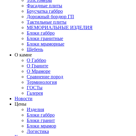
Толстомеры
Фасадные плиты
Брусчатка габбро
Дорожный бордюр ГП
Тактильные плиты
МЕМОРИАЛЬНЫЕ ИЗДЕЛИЯ
Блоки габбро
Блоки гранитные
Блоки мраморные
Щебень
О камне
О Габбро
О Граните
О Мраморе
Сравнение пород
Терминология
ГОСТы
Галерея
Новости
Цены
Изделия
Блоки габбро
Блоки гранит
Блоки мрамор
Логистика