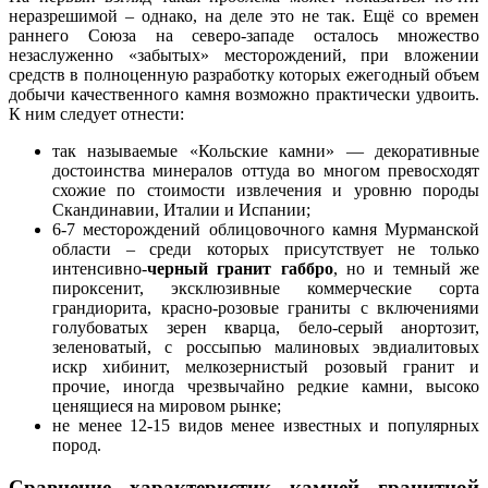
неразрешимой – однако, на деле это не так. Ещё со времен
раннего Союза на северо-западе осталось множество
незаслуженно «забытых» месторождений, при вложении
средств в полноценную разработку которых ежегодный объем
добычи качественного камня возможно практически удвоить.
К ним следует отнести:
так называемые «Кольские камни» — декоративные
достоинства минералов оттуда во многом превосходят
схожие по стоимости извлечения и уровню породы
Скандинавии, Италии и Испании;
6-7 месторождений облицовочного камня Мурманской
области – среди которых присутствует не только
интенсивно-
черный гранит габбро
, но и темный же
пироксенит, эксклюзивные коммерческие сорта
грандиорита, красно-розовые граниты с включениями
голубоватых зерен кварца, бело-серый анортозит,
зеленоватый, с россыпью малиновых эвдиалитовых
искр хибинит, мелкозернистый розовый гранит и
прочие, иногда чрезвычайно редкие камни, высоко
ценящиеся на мировом рынке;
не менее 12-15 видов менее известных и популярных
пород.
Сравнение характеристик камней гранитной