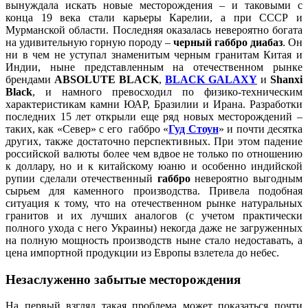
вынуждала искать новые месторождения – и таковыми с
конца 19 века стали карьеры Карелии, а при СССР и
Мурманской области. Последняя оказалась невероятно богата
на удивительную горную породу –
черный габбро диабаз
. Он
ни в чем не уступал знаменитым черным гранитам Китая и
Индии, ныне представленным на отечественном рынке
брендами
ABSOLUTE BLACK
,
BLACK GALAXY
и
Shanxi
Black
, и намного превосходил по физико-техническим
характеристикам камни ЮАР, Бразилии и Ирана. Разработки
последних 15 лет открыли еще ряд новых месторождений –
таких, как «Север» с его габбро «
Гуд Стоун
» и почти десятка
других, также достаточно перспективных. При этом падение
российской валюты более чем вдвое не только по отношению
к доллару, но и к китайскому юаню и особенно индийской
рупии сделали отечественный
габбро
невероятно выгодным
сырьем для каменного производства. Привела подобная
ситуация к тому, что на отечественном рынке натуральных
гранитов и их лучших аналогов (с учетом практически
полного ухода с него Украины) некогда даже не загруженных
на полную мощность производств ныне стало недоставать, а
цена импортной продукции из Европы взлетела до небес.
Незаслуженно забытые месторождения
На первый взгляд такая проблема может показаться почти