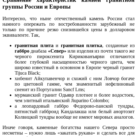
группы России и Европы
Интересно, что ныне отечественный камень России стал
намного опережать по востребованности зарубежный не
только по причине резко снизившейся цены в долларовом
эквиваленте. Так,
гранитная плита
и
гранитная плитка
, созданные из
габбро
диабаза
«Север»
или изделия из почти такого же
черного пироксенита Кирикованъярви отличаются
более глубокой насыщенностью черного цвета, чем
широко известный в основном в Европе черный гранит
Tijuca Black;
хибенит Айкупавенчор и схожий с ним Ловчор богаче
по цветовой гамме, чем знаменитый нефелиновый
сиенит из Португалии Sancf Lms;
мурманский гранит Одьявр плотнее и более водостоек,
чем элитный итальянский Jiuparino Colombo;
а леопардовый габбро Федорово-панской тундры,
пятнистый габброид Кандалакша или белый анортозит
Колвицкой тундры вообще не имеют мировых аналогов.
Иначе говоря, каменные богатства нашего Севера просто
несметны – нужно лишь «закатать рукава» и сделать все для