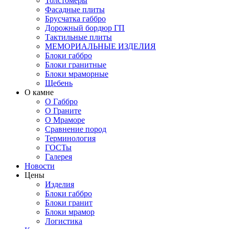
Толстомеры
Фасадные плиты
Брусчатка габбро
Дорожный бордюр ГП
Тактильные плиты
МЕМОРИАЛЬНЫЕ ИЗДЕЛИЯ
Блоки габбро
Блоки гранитные
Блоки мраморные
Щебень
О камне
О Габбро
О Граните
О Мраморе
Сравнение пород
Терминология
ГОСТы
Галерея
Новости
Цены
Изделия
Блоки габбро
Блоки гранит
Блоки мрамор
Логистика