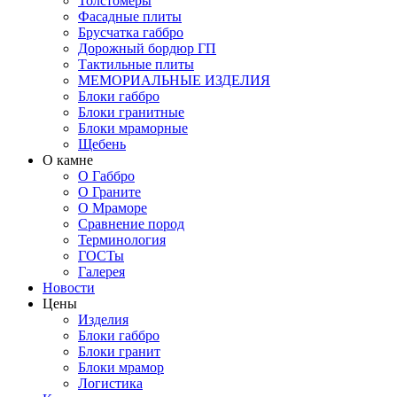
Толстомеры
Фасадные плиты
Брусчатка габбро
Дорожный бордюр ГП
Тактильные плиты
МЕМОРИАЛЬНЫЕ ИЗДЕЛИЯ
Блоки габбро
Блоки гранитные
Блоки мраморные
Щебень
О камне
О Габбро
О Граните
О Мраморе
Сравнение пород
Терминология
ГОСТы
Галерея
Новости
Цены
Изделия
Блоки габбро
Блоки гранит
Блоки мрамор
Логистика