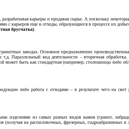
, разрабатывая карьеры и продавая сырье. А поскольку некотор
мо с карьеров еще и отходы, образующиеся в процессе их добычи
тная брусчатка)
.
гранитных заводах. Основное предназначение производственны
 т.д. Параллельный вид деятельности – вторичная обработка.
рой может быть как стандартная (например, столешницы либо о
одукции либо работа с отходами – в результате чего на све
ми изделиями из самых разных видов камня (гранит, лабрад
 (получая на распиловочных, фрезерных, гидроабразивных и 