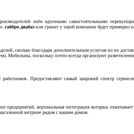
роизводителей либо крупными самостоятельными перекупщик
.е.
габбро диабаз
или гранит у такой компании будет примерно н
изделий, сколько благодаря дополнительным услугам по их дост
ем). Мобильны, поскольку почти всегда организуют разветвленн
у работников. Предоставляют самый широкий спектр сервисн
ип предприятий, вертикальная интеграция которых охватывае
магазинной витрине рядом с вашим домом.