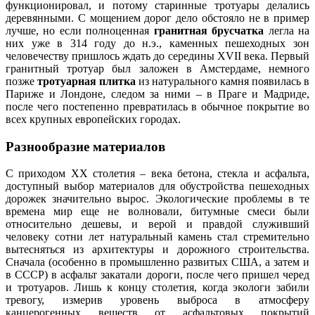
функционировал, и потому старинные тротуары делались
деревянными. С мощением дорог дело обстояло не в пример
лучше, но если полноценная
гранитная брусчатка
легла на
них уже в 314 году до н.э., каменных пешеходных зон
человечеству пришлось ждать до середины XVII века. Первый
гранитный тротуар был заложен в Амстердаме, немного
позже
тротуарная плитка
из натурального камня появилась в
Париже и Лондоне, следом за ними – в Праге и Мадриде,
после чего постепенно превратилась в обычное покрытие во
всех крупных европейских городах.
Разнообразие материалов
С приходом ХХ столетия – века бетона, стекла и асфальта,
доступный выбор материалов для обустройства пешеходных
дорожек значительно вырос. Экологические проблемы в те
времена мир еще не волновали, битумные смеси были
относительно дешевы, и верой и правдой служивший
человеку сотни лет натуральный камень стал стремительно
вытесняться из архитектуры и дорожного строительства.
Сначала (особенно в промышленно развитых США, а затем и
в СССР) в асфальт закатали дороги, после чего пришел черед
и тротуаров. Лишь к концу столетия, когда экологи забили
тревогу, измерив уровень выброса в атмосферу
канцерогенных веществ от асфальтовых покрытий