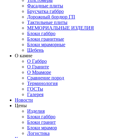
Толстомеры
Фасадные плиты
Брусчатка габбро
Дорожный бордюр ГП
Тактильные плиты
МЕМОРИАЛЬНЫЕ ИЗДЕЛИЯ
Блоки габбро
Блоки гранитные
Блоки мраморные
Щебень
О камне
О Габбро
О Граните
О Мраморе
Сравнение пород
Терминология
ГОСТы
Галерея
Новости
Цены
Изделия
Блоки габбро
Блоки гранит
Блоки мрамор
Логистика