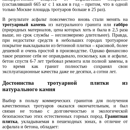
(составлявший 665 кг с 1 кв.км в год – притом, что в одной
только Москве площадь тротуаров больше в 25 раз).
В результате асфальт повсеместно вновь стали менять на
тротуарный камень
из натурального гранита или
габбро
(природных материалов, цена которых хоть и была в 2,5 раза
выше, но срок службы – несоизмеримо длительнее). Правда,
при недостатке средств в небольших городах тротуарное
покрытие выкладывали из бетонной плитки – красивой, более
дешевой и очень простой в производстве. Однако финансово
такое решение себя не оправдывало, поскольку, как и асфальт,
бетон спустя 6-7 лет требовал ремонта или полной замены, в
то время как гранит полностью сохранял свои
эксплуатационные качества даже не десятки, а сотни лет.
Достоинства тротуарной плитки из
натурального камня
Выбор в пользу коммерческих гранитов для получения
качественных тротуаров оказался окончательным, и был
связан не только с долговечностью и экологической
безопасностью этих естественных горных пород.
Гранитная
плитка
, укладываемая в пешеходных зонах, в отличие от
асфальта и бетона, обладает: