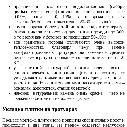
практически абсолютной водостойкостью (
габбро
диабаз
имеет коэффициент влагопоглощения всего
0,07%, гранит – 0, 15%, в то время как для
асфальтобетона этот показатель в 20-30 раз выше);
камень гораздо более устойчив к перепадам температур
(число циклов тепло/холод для гранита доходит до 300,
в то время как у бетонов не превышает 50-100);
все гранитные породы отличаются очень высокой
теплоемкостью, благодаря чему при замене
заасфальтированных тротуаров на каменные средняя
летняя температура в большом городе понижается на 2-
3°С;
у гранитной тротуарной плитки очень высока
сопротивляемость истиранию (именно поэтому ее
укладывают не только на оживленных тротуарах, но и в
местах с наиболее интенсивными пассажиропотоками –
вокзалах, аэропортах, станциях метро);
наконец, натуральный камень очень красив – чего не
скажешь о бетоне и тем более асфальте.
Укладка плитки на тротуарах
Процесс монтажа плиточного покрытия сравнительно прост и
происходит в два этапа. На первом создается неглубокое