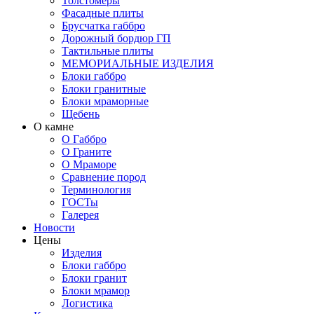
Толстомеры
Фасадные плиты
Брусчатка габбро
Дорожный бордюр ГП
Тактильные плиты
МЕМОРИАЛЬНЫЕ ИЗДЕЛИЯ
Блоки габбро
Блоки гранитные
Блоки мраморные
Щебень
О камне
О Габбро
О Граните
О Мраморе
Сравнение пород
Терминология
ГОСТы
Галерея
Новости
Цены
Изделия
Блоки габбро
Блоки гранит
Блоки мрамор
Логистика