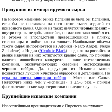
Продукция из импортируемого сырья
На мировом каменном рынке Испания не была бы Испанией,
если бы не поставляла на него сотни тысяч изделий из
привозного камня. Одним из таких является
черный гранит
–
внутри страны не добывающийся, но массово завозящийся из-
за рубежа и впоследствии превращающийся в плитку,
столешницы и мойки класса «люкс». Наибольшие объемы
такого сырья импортируется из Африки (Negro Angola, Negro
Zimbabwe) и Индии (
Absolute
Black
) – однако на российском
рынке изделия из них котируются крайне слабо, по причине
наличия мощнейшего конкурента в лице отечественных
компаний, эксплуатирующих северные месторождения
черного габбро
. Да, продукция из Испании может
похвастаться лучшим качеством обработки и детализации. Но
цена на
плиты мощения габбро
в Москве или Санкт-
Петербурге ниже, чем у «испанцев», в 2,5-3 раза – причем
физико-технические характеристики последних лучше.
Крупнейшие испанские компании
Известнейшими производителями с Пиренеев выступают: