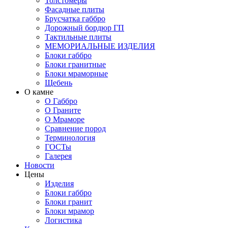
Толстомеры
Фасадные плиты
Брусчатка габбро
Дорожный бордюр ГП
Тактильные плиты
МЕМОРИАЛЬНЫЕ ИЗДЕЛИЯ
Блоки габбро
Блоки гранитные
Блоки мраморные
Щебень
О камне
О Габбро
О Граните
О Мраморе
Сравнение пород
Терминология
ГОСТы
Галерея
Новости
Цены
Изделия
Блоки габбро
Блоки гранит
Блоки мрамор
Логистика