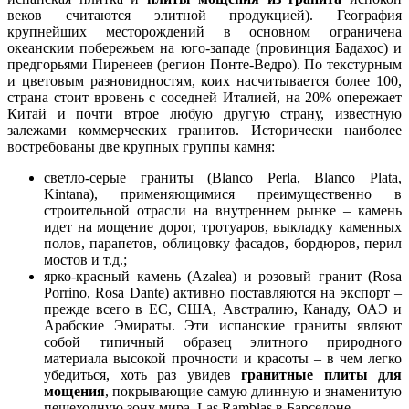
веков считаются элитной продукцией). География
крупнейших месторождений в основном ограничена
океанским побережьем на юго-западе (провинция Бадахос) и
предгорьями Пиренеев (регион Понте-Ведро). По текстурным
и цветовым разновидностям, коих насчитывается более 100,
страна стоит вровень с соседней Италией, на 20% опережает
Китай и почти втрое любую другую страну, известную
залежами коммерческих гранитов. Исторически наиболее
востребованы две крупных группы камня:
светло-серые граниты (Blanco Perla, Blanco Plata,
Kintana), применяющимися преимущественно в
строительной отрасли на внутреннем рынке – камень
идет на мощение дорог, тротуаров, выкладку каменных
полов, парапетов, облицовку фасадов, бордюров, перил
мостов и т.д.;
ярко-красный камень (Azalea) и розовый гранит (Rosa
Porrino, Rosa Dante) активно поставляются на экспорт –
прежде всего в ЕС, США, Австралию, Канаду, ОАЭ и
Арабские Эмираты. Эти испанские граниты являют
собой типичный образец элитного природного
материала высокой прочности и красоты – в чем легко
убедиться, хоть раз увидев
гранитные плиты для
мощения
, покрывающие самую длинную и знаменитую
пешеходную зону мира, Las Ramblas в Барселоне.