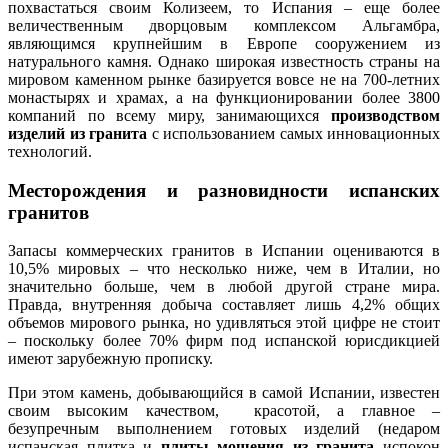
похвастаться своим Колизеем, то Испания – еще более
величественным дворцовым комплексом Альгамбра,
являющимся крупнейшим в Европе сооружением из
натурального камня. Однако широкая известность страны на
мировом каменном рынке базируется вовсе не на 700-летних
монастырях и храмах, а на функционировании более 3800
компаний по всему миру, занимающихся
производством
изделий из гранита
с использованием самых инновационных
технологий.
Месторождения и разновидности испанских
гранитов
Запасы коммерческих гранитов в Испании оцениваются в
10,5% мировых – что несколько ниже, чем в Италии, но
значительно больше, чем в любой другой стране мира.
Правда, внутренняя добыча составляет лишь 4,2% общих
объемов мирового рынка, но удивляться этой цифре не стоит
– поскольку более 70% фирм под испанской юрисдикцией
имеют зарубежную прописку.
При этом камень, добывающийся в самой Испании, известен
своим высоким качеством, красотой, а главное –
безупречным выполнением готовых изделий (недаром
испанская плитка и
плиты мощения из гранита
испокон