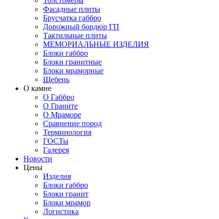
Толстомеры
Фасадные плиты
Брусчатка габбро
Дорожный бордюр ГП
Тактильные плиты
МЕМОРИАЛЬНЫЕ ИЗДЕЛИЯ
Блоки габбро
Блоки гранитные
Блоки мраморные
Щебень
О камне
О Габбро
О Граните
О Мраморе
Сравнение пород
Терминология
ГОСТы
Галерея
Новости
Цены
Изделия
Блоки габбро
Блоки гранит
Блоки мрамор
Логистика