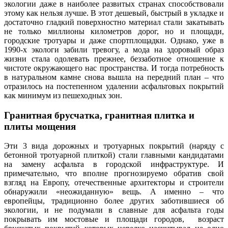
экологии даже в наиболее развитых странах способствовали
этому как нельзя лучше. В этот дешевый, быстрый в укладке и
достаточно гладкий поверхностно материал стали закатывать
не только миллионы километров дорог, но и площади,
городские тротуары и даже спортплощадки. Однако, уже в
1990-х экологи забили тревогу, а мода на здоровый образ
жизни стала одолевать прежнее, беззаботное отношение к
чистоте окружающего нас пространства. И тогда потребность
в натуральном камне снова вышла на передний план – что
отразилось на постепенном удалении асфальтовых покрытий
как минимум из пешеходных зон.
Гранитная брусчатка, гранитная плитка и
плиты мощения
Эти 3 вида дорожных и тротуарных покрытий (наряду с
бетонной тротуарной плиткой) стали главными кандидатами
на замену асфальта в городской инфраструктуре. И
примечательно, что вполне прогнозируемо обратив свой
взгляд на Европу, отечественные архитекторы и строители
обнаружили «неожиданную» вещь. А именно – что
европейцы, традиционно более других заботившиеся об
экологии, и не подумали в славные для асфальта годы
покрывать им мостовые и площади городов, возраст