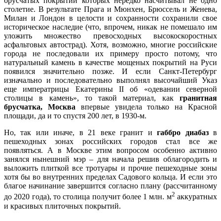
брусчатых покрытий которых нередко насчитывал не одно
столетие. В результате Прага и Мюнхен, Брюссель и Женева,
Милан и Лондон в целости и сохранности сохранили свое
историческое наследие (что, впрочем, никак не помешало им
уложить множество превосходных высокоскоростных
асфальтовых автострад). Хотя, возможно, многие российские
города не последовали их примеру просто потому, что
натуральный камень в качестве мощеных покрытий на Руси
появился значительно позже. И если Санкт-Петербург
изначально и последовательно выполнял высочайший Указ
еще императрицы Екатерины II об «одевании северной
столицы в камень», то такой материал, как
гранитная
брусчатка, Москва
впервые увидела только на Красной
площади, да и то спустя 200 лет, в 1930-м.
Но, так или иначе, в 21 веке гранит и
габбро диабаз
в
пешеходных зонах российских городов стал все же
появляться. А в Москве этим вопросом особенно активно
занялся нынешний мэр – для начала решив облагородить и
выложить плиткой все тротуары и прочие пешеходные зоны
хотя бы во внутренних пределах Садового кольца. И если это
благое начинание завершится согласно плану (рассчитанному
2
до 2020 года), то столица получит более 1 млн. м
аккуратных
и красивых плиточных покрытий.