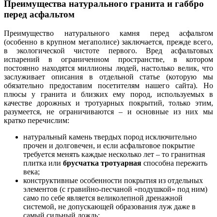
Преимущества натурального гранита и габбро
перед асфальтом
Преимущество натурального камня перед асфальтом
(особенно в крупном мегаполисе) заключается, прежде всего,
в экологической чистоте первого. Вред асфальтовых
испарений в ограниченном пространстве, в котором
постоянно находятся миллионы людей, настолько велик, что
заслуживает описания в отдельной статье (которую мы
обязательно предоставим посетителям нашего сайта). Но
плюсы у гранита и близких ему пород, используемых в
качестве дорожных и тротуарных покрытий, только этим,
разумеется, не ограничиваются – и основные из них мы
кратко перечислим:
натуральный камень твердых пород исключительно
прочен и долговечен, и если асфальтовое покрытие
требуется менять каждые несколько лет – то гранитная
плитка или
брусчатка тротуарная
способна пережить
века;
конструктивные особенности покрытия из отдельных
элементов (с гравийно-песчаной «подушкой» под ним)
само по себе является великолепной дренажной
системой, не допускающей образования луж даже в
самый сильный дождь;